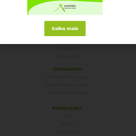
Coordenação Nacional
Experiências Internacionais
Equador
Saiba mais
Europa
Grécia
Portugal
Outros Países
Campanhas
É hora de Virar o Jogo
Pelo Limite dos Juros
Por Direitos Sociais
Publicações
Livros
Vídeos
Podcasts