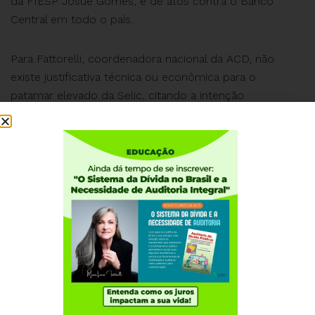
da FIESP Josué Gomes, e de atos contra o Banco
Central em todo o país.
Para Fattorelli, coordenadora nacional da ACD, não
existe justificativa técnica ou econômica para o
patamar elevado da Selic, citando a intenção
deliberada do presidente do Banco Central de colocar
o país em recessão, como ele mesmo declarou.
Criticou também a Bolsa-Banqueiro que o Banco
Central paga diariamente os bancos. Confira.
Institucional
Quem somos
Como participar
Núcleos nos Estados