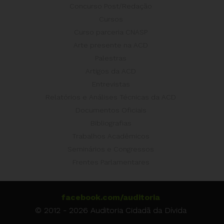
Concurso Post/Redação
Cursos
Curso parceria CNASP
Arte presente na ACD
Palestras
Artigos da ACD
Entrevistas
Relatórios e Análises Técnicas da ACD
Documentos Oficiais
Bibliografias
Trabalhos Acadêmicos
Seminários e Congressos
Frentes Parlamentares
facebook.com/auditoria
© 2012 - 2026 Auditoria Cidadã da Dívida