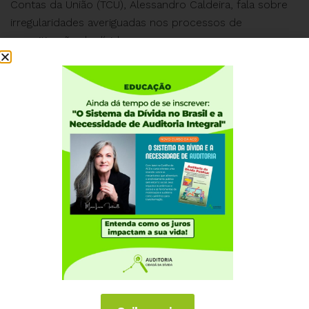
Contas da União (TCU), Alessandro Caldeira, fala sobre
irregularidades averiguadas nos processos de
securitização da dívida.
Institucional
Quem somos
Como participar
Núcleos nos Estados
Coordenação Nacional
Experiências Internacionais
Equador
Europa
Grécia
Portugal