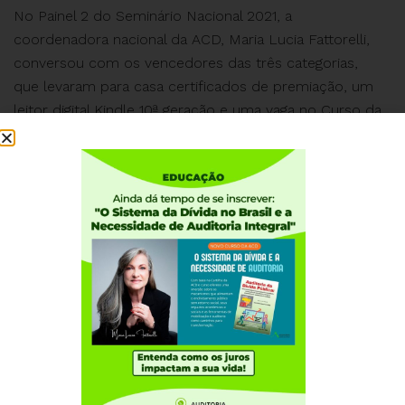
No Painel 2 do Seminário Nacional 2021, a
coordenadora nacional da ACD, Maria Lucia Fattorelli,
conversou com os vencedores das três categorias,
que levaram para casa certificados de premiação, um
leitor digital Kindle 10ª geração e uma vaga no Curso da
ACD. Cada estudante teve a oportunidade de contar
como conheceu a ACD e ler um trecho de seus
trabalhos.
Institucional
Quem somos
Como participar
Núcleos nos Estados
Coordenação Nacional