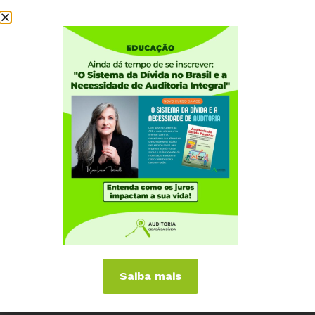
Institucional
Quem somos
Como participar
Núcleos nos Estados
Coordenação Nacional
Experiências Internacionais
Equador
Europa
Grécia
Portugal
Outros Países
Campanhas
Saiba mais
É hora de Virar o Jogo
Pelo Limite dos Juros