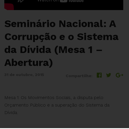
Seminário Nacional: A
Corrupção e o Sistema
da Dívida (Mesa 1 –
Abertura)
31 de outubro, 2015
Compartilhe:
Mesa 1: Os Movimentos Sociais, a disputa pelo
Orçamento Público e a superação do Sistema da
Dívida.