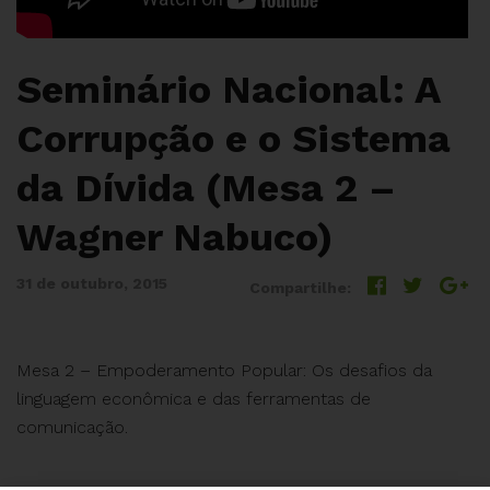
Seminário Nacional: A
Corrupção e o Sistema
da Dívida (Mesa 2 –
Wagner Nabuco)
31 de outubro, 2015
Compartilhe:
Mesa 2 – Empoderamento Popular: Os desafios da
linguagem econômica e das ferramentas de
comunicação.