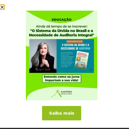
Institucional
Quem somos
Como participar
Núcleos nos Estados
Coordenação Nacional
Experiências Internacionais
Equador
Europa
Grécia
Portugal
Outros Países
Campanhas
Saiba mais
É hora de Virar o Jogo
Pelo Limite dos Juros