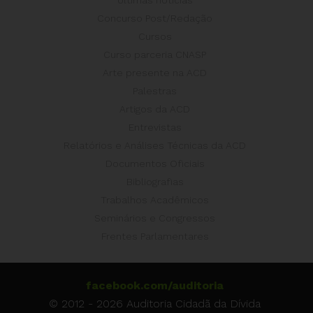
Últimas notícias
Concurso Post/Redação
Cursos
Curso parceria CNASP
Arte presente na ACD
Palestras
Artigos da ACD
Entrevistas
Relatórios e Análises Técnicas da ACD
Documentos Oficiais
Bibliografias
Trabalhos Acadêmicos
Seminários e Congressos
Frentes Parlamentares
facebook.com/auditoria
© 2012 - 2026 Auditoria Cidadã da Dívida