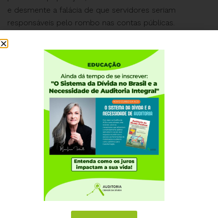
e desmente a falácia de que servidores seriam
responsáveis pelo rombo nas contas públicas.
Assista à Live completa:
https://bit.ly/35jIFLU
Institucional
Quem somos
Como participar
Núcleos nos Estados
Coordenação Nacional
Experiências Internacionais
Equador
Europa
Grécia
Portugal