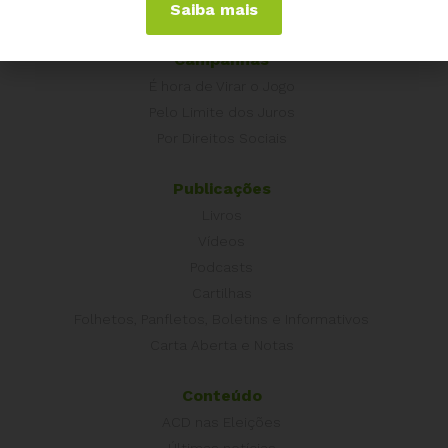
Saiba mais
Outros Países
Campanhas
É hora de Virar o Jogo
Pelo Limite dos Juros
Por Direitos Sociais
Publicações
Livros
Vídeos
Podcasts
Cartilhas
Folhetos, Panfletos, Boletins e Informativos
Carta Aberta e Notas
Conteúdo
ACD nas Eleições