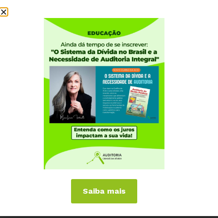
Institucional
Quem somos
Como participar
Núcleos nos Estados
Coordenação Nacional
Experiências Internacionais
Equador
Europa
Grécia
Portugal
Outros Países
Campanhas
Saiba mais
É hora de Virar o Jogo
Pelo Limite dos Juros