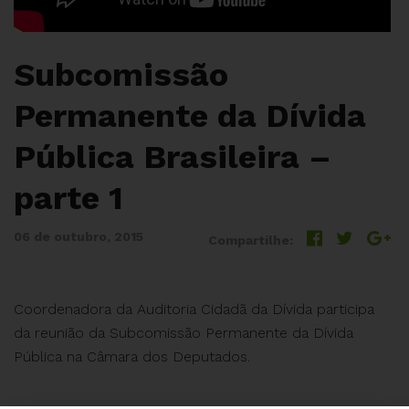
Subcomissão
Permanente da Dívida
Pública Brasileira –
parte 1
06 de outubro, 2015
Compartilhe:
Coordenadora da Auditoria Cidadã da Dívida participa
da reunião da Subcomissão Permanente da Dívida
Pública na Câmara dos Deputados.