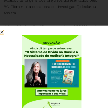
explicou as origens dos prejuízos apresentados pelo
BC. “Tem muita coisa para ser investigada”, declarou.
Assista.
Veja na íntegra a live “Semana decisiva: COPOM alega
que juros só cairão com regra fiscal nefasta” em
www.youtube.com/watch?v=ZaiGc2lDl7E
Institucional
Quem somos
Como participar
Núcleos nos Estados
Coordenação Nacional
Experiências Internacionais