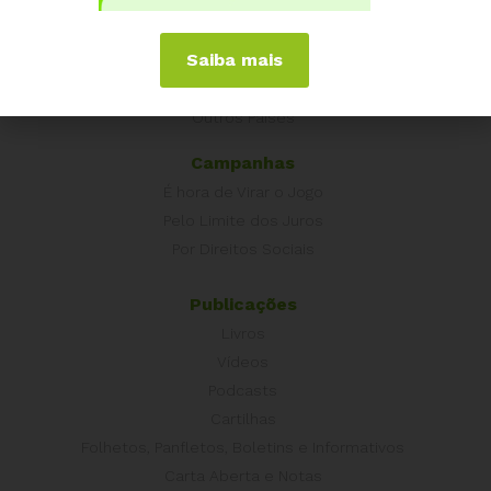
Equador
Europa
Saiba mais
Grécia
Portugal
Outros Países
Campanhas
É hora de Virar o Jogo
Pelo Limite dos Juros
Por Direitos Sociais
Publicações
Livros
Vídeos
Podcasts
Cartilhas
Folhetos, Panfletos, Boletins e Informativos
Carta Aberta e Notas