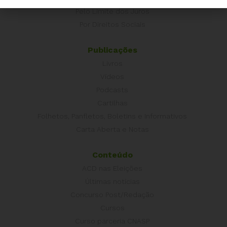
Pelo Limite dos Juros
Por Direitos Sociais
Publicações
Livros
Vídeos
Podcasts
Cartilhas
Folhetos, Panfletos, Boletins e Informativos
Carta Aberta e Notas
Conteúdo
ACD nas Eleições
Últimas notícias
Concurso Post/Redação
Cursos
Curso parceria CNASP