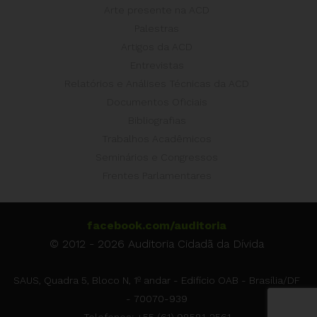
Arte presente na ACD
Palestras
Artigos da ACD
Entrevistas
Relatórios e Análises Técnicas da ACD
Documentos Oficiais
Bibliografias
Trabalhos Acadêmicos
Seminários e Congressos
Frentes Parlamentares
facebook.com/auditoria
© 2012 - 2026 Auditoria Cidadã da Dívida
SAUS, Quadra 5, Bloco N, 1º andar - Edifício OAB - Brasília/DF
- 70070-939