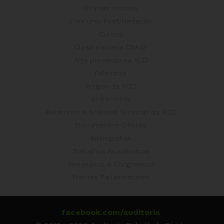
Últimas notícias
Concurso Post/Redação
Cursos
Curso parceria CNASP
Arte presente na ACD
Palestras
Artigos da ACD
Entrevistas
Relatórios e Análises Técnicas da ACD
Documentos Oficiais
Bibliografias
Trabalhos Acadêmicos
Seminários e Congressos
Frentes Parlamentares
facebook.com/auditoria