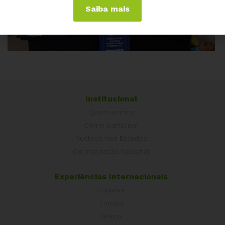
Saiba mais
Institucional
Quem somos
Como participar
Núcleos nos Estados
Coordenação Nacional
Experiências Internacionais
Equador
Europa
Grécia