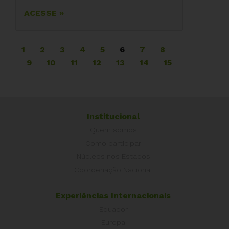
ACESSE »
1
2
3
4
5
6
7
8
9
10
11
12
13
14
15
Institucional
Quem somos
Como participar
Núcleos nos Estados
Coordenação Nacional
Experiências Internacionais
Equador
Europa