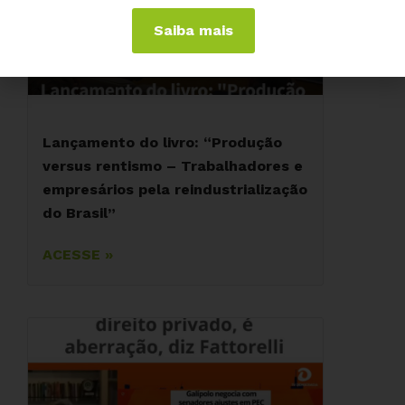
Saiba mais
Lançamento do livro: “Produção
versus rentismo – Trabalhadores e
empresários pela reindustrialização
do Brasil”
ACESSE »