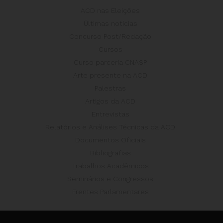
ACD nas Eleições
Últimas notícias
Concurso Post/Redação
Cursos
Curso parceria CNASP
Arte presente na ACD
Palestras
Artigos da ACD
Entrevistas
Relatórios e Análises Técnicas da ACD
Documentos Oficiais
Bibliografias
Trabalhos Acadêmicos
Seminários e Congressos
Frentes Parlamentares