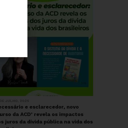
 DE JULHO, 2026
ecessário e esclarecedor, novo
urso da ACD’ revela os impactos
s juros da dívida pública na vida dos