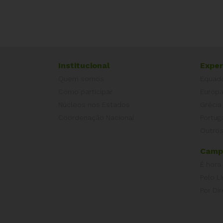
Institucional
Exper
Quem somos
Equad
Como participar
Europ
Núcleos nos Estados
Grécia
Coordenação Nacional
Portug
Outros
Camp
É hora
Pelo L
Por Dir