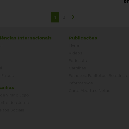
br
1
2
iências Internacionais
Publicações
or
Livros
a
Vídeos
Podcasts
al
Cartilhas
 Países
Folhetos, Panfletos, Boletins e
Informativos
anhas
Carta Aberta e Notas
 de Virar o Jogo
imite dos Juros
eitos Sociais