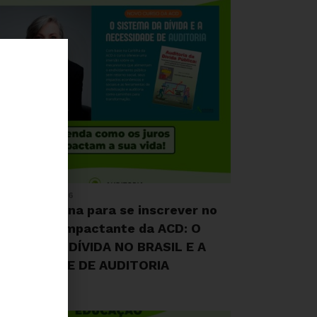
 DE JULHO, 2026
ltima semana para se inscrever no
urso mais impactante da ACD: O
ISTEMA DA DÍVIDA NO BRASIL E A
ECESSIDADE DE AUDITORIA
NTEGRAL