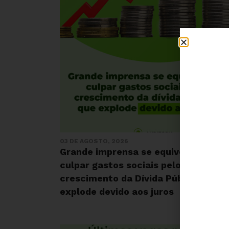
03 DE AGOSTO, 2026
Grande imprensa se equivoca em
culpar gastos sociais pelo
crescimento da Dívida Pública, que
explode devido aos juros