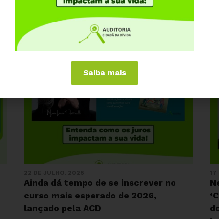
Saiba mais
22 DE JULHO, 2026
17
Ainda dá tempo de se inscrever no
N
curso mais esperado de 2026,
‘C
lançado pela ACD
do