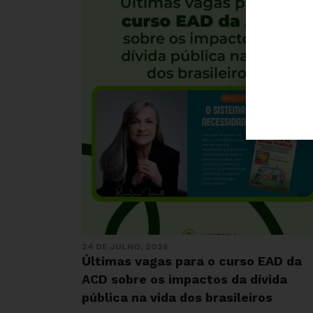
24 DE JULHO, 2026
Últimas vagas para o curso EAD da
ACD sobre os impactos da dívida
pública na vida dos brasileiros