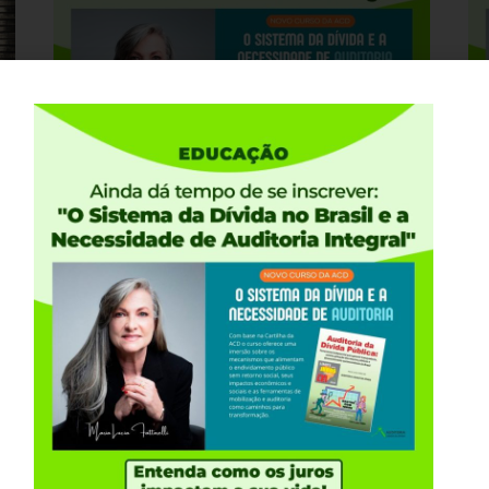
30 DE JULHO, 2026
28
Último dia de inscrição para o novo
Ú
curso EAD da ACD. Descubra como a
c
dívida pública” afeta todos os
S
brasileiros e brasileiras
N
I