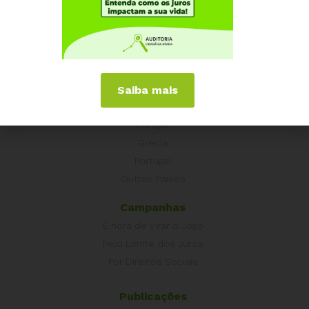
Como participar
Núcleos nos Estados
Coordenação Nacional
Experiências Internacionais
Saiba mais
Equador
Europa
Grécia
Portugal
Outros Países
Campanhas
É hora de Virar o Jogo
Pelo Limite dos Juros
Por Direitos Sociais
Publicações