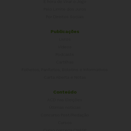
É hora de Virar o Jogo
Pelo Limite dos Juros
Por Direitos Sociais
Publicações
Livros
Vídeos
Podcasts
Cartilhas
Folhetos, Panfletos, Boletins e Informativos
Carta Aberta e Notas
Conteúdo
ACD nas Eleições
Últimas notícias
Concurso Post/Redação
Cursos
Curso parceria CNASP