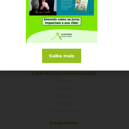
frentes de atuação
Institucional
Quem somos
Como participar
Núcleos nos Estados
Saiba mais
Coordenação Nacional
Experiências Internacionais
Equador
Europa
Grécia
Portugal
Outros Países
Campanhas