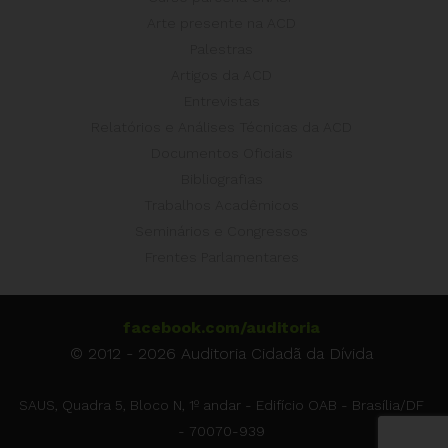
Arte presente na ACD
Palestras
Artigos da ACD
Entrevistas
Relatórios e Análises Técnicas da ACD
Documentos Oficiais
Bibliografias
Trabalhos Acadêmicos
Seminários e Congressos
Frentes Parlamentares
facebook.com/auditoria
© 2012 - 2026 Auditoria Cidadã da Dívida
SAUS, Quadra 5, Bloco N, 1º andar - Edifício OAB - Brasília/DF
- 70070-939