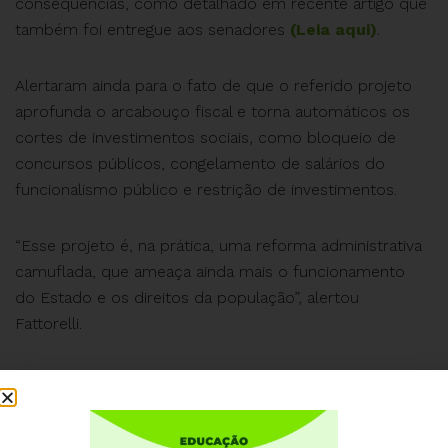
consequências, como detalhado em recente artigo que
também foi entregue aos senadores
(Leia aqui)
.
Alertaram ainda para o fato de que o referido projeto
aprofunda o arcabouço fiscal e torna automáticos os
cortes de investimentos sociais, como bloqueio de
concursos públicos, congelamento de salários do
funcionalismo público e restrição de investimentos.
“Esse projeto é, na prática, uma reforma administrativa
camuflada, que ameaça ainda mais o funcionamento
do Estado e os direitos da população”, alertou
Fattorelli.
A ACD reforça o chamado à sociedade civil e às
entidades representativas para que se mobilizem e
denunciem essa tentativa de limitar ainda mais os