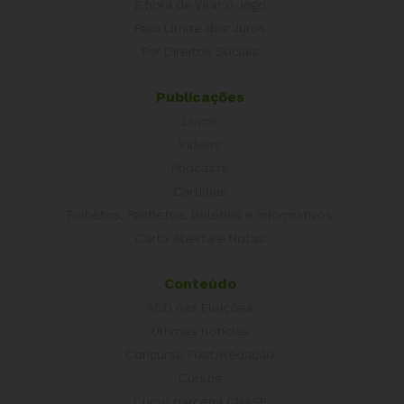
É hora de Virar o Jogo
Pelo Limite dos Juros
Por Direitos Sociais
Publicações
Livros
Vídeos
Podcasts
Cartilhas
Folhetos, Panfletos, Boletins e Informativos
Carta Aberta e Notas
Conteúdo
ACD nas Eleições
Últimas notícias
Concurso Post/Redação
Cursos
Curso parceria CNASP