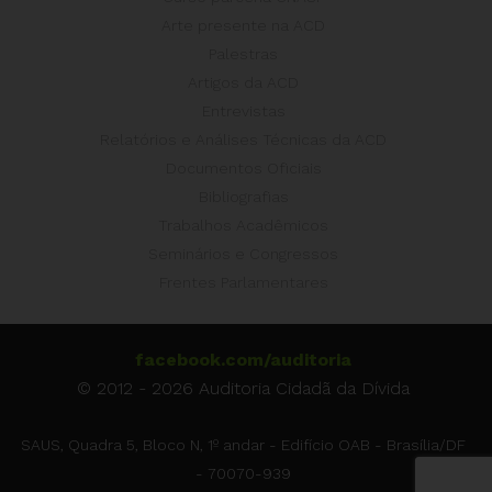
Arte presente na ACD
Palestras
Artigos da ACD
Entrevistas
Relatórios e Análises Técnicas da ACD
Documentos Oficiais
Bibliografias
Trabalhos Acadêmicos
Seminários e Congressos
Frentes Parlamentares
facebook.com/auditoria
© 2012 - 2026 Auditoria Cidadã da Dívida
SAUS, Quadra 5, Bloco N, 1º andar - Edifício OAB - Brasília/DF
- 70070-939