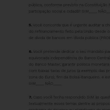
pública, conforme previsto na Constituição F
participação social e cidadã? SIM____ NÃO_
5.
Você concorda que é urgente auditar a cha
do refinanciamento feito pela União desde 
de dívida de bancos em dívida pública (PRO
6.
Você pretende dedicar o seu mandato par
equivocada independência do Banco Central,
do Banco Master; garantir política monetária
com baixas taxas de juros (a exemplo das pr
zona do Euro), fim da Bolsa-Banqueiro, e es
SIM____ NÃO____
7.
Caso você tenha respondido SIM às quest
textualmente esses temas dentre as propos
programa de governo ou plataforma de ma