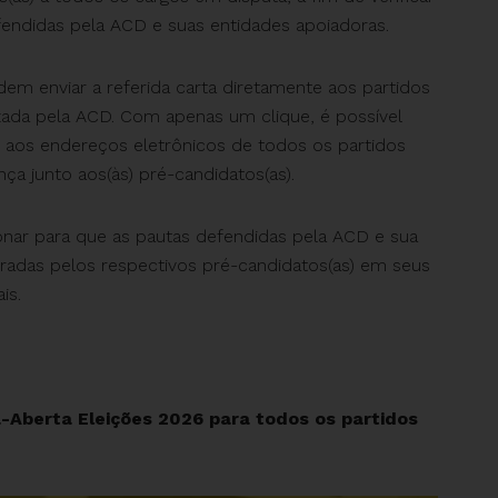
ndidas pela ACD e suas entidades apoiadoras.
m enviar a referida carta diretamente aos partidos
izada pela ACD. Com apenas um clique, é possível
aos endereços eletrônicos de todos os partidos
nça junto aos(às) pré-candidatos(as).
nar para que as pautas defendidas pela ACD e sua
radas pelos respectivos pré-candidatos(as) em seus
is.
a-Aberta Eleições 2026 para todos os partidos