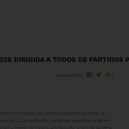
26 DIRIGIDA A TODOS OS PARTIDOS 
Compartilhe:
ado em prática, nos diversos pleitos eleitorais, a
líticos, uma Carta-Aberta, contendo questões a serem
as) a todos os cargos em disputa, a fim de verificar