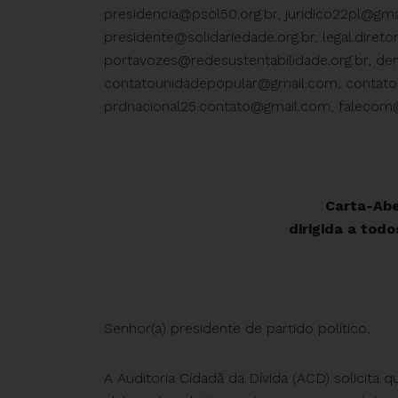
presidencia@psol50.org.br
,
juridico22pl@gm
presidente@solidariedade.org.br
,
legal.diret
portavozes@redesustentabilidade.org.br
,
de
contatounidadepopular@gmail.com
,
contato
prdnacional25.contato@gmail.com
,
falecom@
Carta-Abe
dirigida a todo
Senhor(a) presidente de partido político,
A Auditoria Cidadã da Dívida (ACD) solicita 