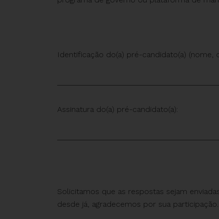
Identificação do(a) pré-candidato(a) (nome, 
_________________________________________
Assinatura do(a) pré-candidato(a):
_________________________________________
Solicitamos que as respostas sejam enviada
desde já, agradecemos por sua participação.