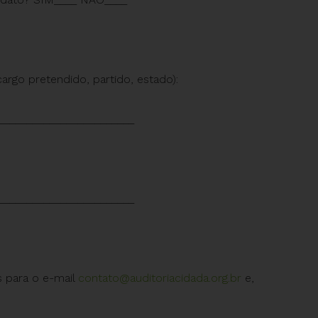
cargo pretendido, partido, estado):
________________________
________________________
s para o e-mail
contato@auditoriacidada.org.br
e,