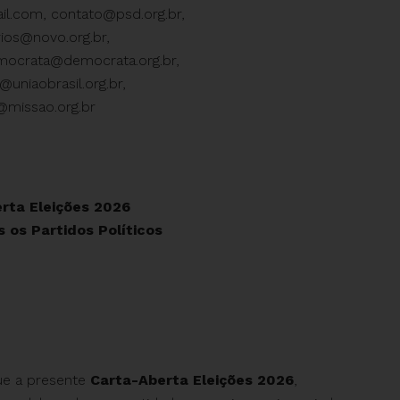
ail.com
,
contato@psd.org.br
,
orios@novo.org.br
,
mocrata@democrata.org.br
,
@uniaobrasil.org.br
,
missao.org.br
rta Eleições 2026
s os Partidos Políticos
que a presente
Carta-Aberta Eleições 2026
,