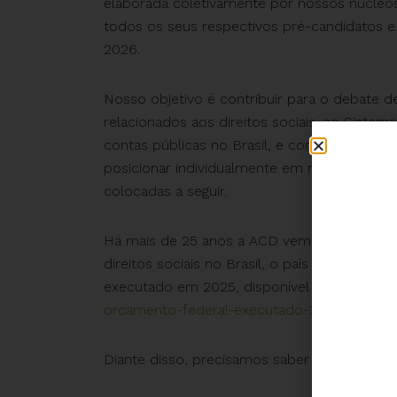
elaborada coletivamente por nossos núcleos,
todos os seus respectivos pré-candidatos e
2026.
Nosso objetivo é contribuir para o debate 
relacionados aos direitos sociais, ao Sistema
contas públicas no Brasil, e consideramos 
posicionar individualmente em relação a es
colocadas a seguir.
Há mais de 25 anos a ACD vem divulgando o 
direitos sociais no Brasil, o país mais injus
executado em 2025, disponível em
https://a
orcamento-federal-executado-2025/
.
Diante disso, precisamos saber o posiciona