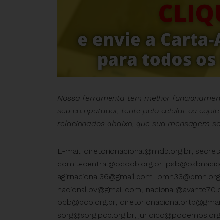
Nossa ferramenta tem melhor funcioname
seu computador, tente pelo celular ou copie
relacionados abaixo, que sua mensagem se
E-mail:
diretorionacional@mdb.org.br
,
secret
comitecentral@pcdob.org.br
,
psb@psbnacion
agirnacional36@gmail.com
,
pmn33@pmn.org.
nacional.pv@gmail.com
,
nacional@avante70.o
pcb@pcb.org.br
,
diretorionacionalprtb@gma
sorg@sorg.pco.org.br
,
juridico@podemos.org