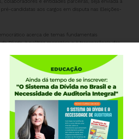
 colaboradores e entidades parceiras, seja enviada a
 pré-candidatas aos cargos em disputa nas Eleições-
democrático acerca de temas fundamentais
 da Dívida, à política monetária e à transparência das
fundamental que cada pré-candidato(a) possa se
ses temas, respondendo objetivamente às questões
privilégio do Sistema da Dívida e o massacre aos
to do planeta, conforme gráfico do orçamento federal
uditoriacidada.org.br/conteudo/grafico-do-
mento de cada pré-candidato(a):