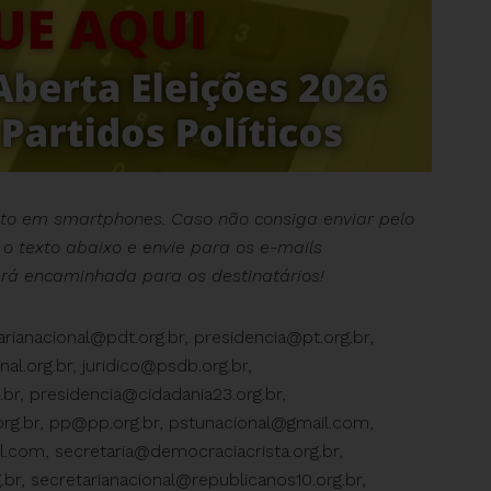
nto em smartphones.
Caso não consiga enviar pelo
 o texto abaixo e envie para os e-mails
rá encaminhada para os destinatários!
arianacional@pdt.org.br
,
presidencia@pt.org.br
,
al.org.br
,
juridico@psdb.org.br
,
br
,
presidencia@cidadania23.org.br
,
rg.br
,
pp@pp.org.br
,
pstunacional@gmail.com
,
il.com
,
secretaria@democraciacrista.org.br
,
.br
,
secretarianacional@republicanos10.org.br
,