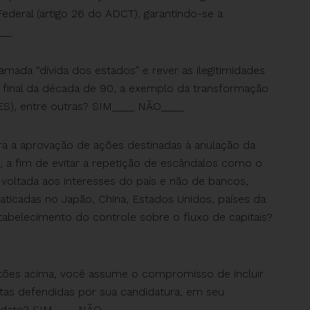
ederal (artigo 26 do ADCT), garantindo-se a
___
mada “dívida dos estados” e rever as ilegitimidades
o final da década de 90, a exemplo da transformação
ES), entre outras? SIM____ NÃO____
a a aprovação de ações destinadas à anulação da
 a fim de evitar a repetição de escândalos como o
 voltada aos interesses do país e não de bancos,
aticadas no Japão, China, Estados Unidos, países da
tabelecimento do controle sobre o fluxo de capitais?
ões acima, você assume o compromisso de incluir
tas defendidas por sua candidatura, em seu
ndato? SIM____ NÃO____