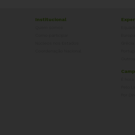
Institucional
Exper
Quem somos
Equad
Como participar
Europ
Núcleos nos Estados
Grécia
Coordenação Nacional
Portug
Outros
Camp
É hora
Pelo L
Por Dir