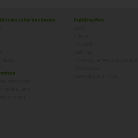
iências Internacionais
Publicações
or
Livros
a
Vídeos
Podcasts
al
Cartilhas
 Países
Folhetos, Panfletos, Boletins e
Informativos
anhas
Carta Aberta e Notas
 de Virar o Jogo
imite dos Juros
eitos Sociais