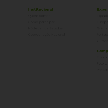
Institucional
Exper
Quem somos
Equad
Como participar
Europ
Núcleos nos Estados
Grécia
Coordenação Nacional
Portug
Outros
Camp
É hora
Pelo L
Por Dir