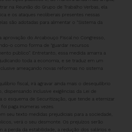
strar na Reunião do Grupo de Trabalho Verbas, ela
lica e os ataques neoliberais presentes nessas
elas são adotadas para alimentar o “Sistema da
a aprovação do Arcabouço Fiscal no Congresso,
icando-o como forma de “guardar recursos
nto público”. Entretanto, essa medida amarra a
rejudicando toda a economia, e se traduz em um
 inclusive ameaçando novas reformas no sistema
líbrio fiscal, irá agravar ainda mais o desequilíbrio
o, dispensando inclusive exigências da Lei de
a o esquema de Securitização, que tende a eternizar
 foi paga inúmeras vezes.
em seu texto medidas prejudiciais para a sociedade,
licos, verá o seu desmonte. Os prejuízos serão
a perda da estabilidade, a redução dos salários e