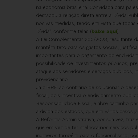
na economia brasileira. Convidada para pale
destacou a relação direta entre a Dívida Púb
nocivas medidas, tendo em vista que todas 
Dívida”, conforme telas (
baixe aqui
).
A Lei Complementar 200/2023, resultante d
mantém teto para os gastos sociais, justif
importantes para o pagamento do endividame
possibilidade de investimentos públicos, p
ataque aos servidores e serviços públicos,
previdenciário.
Já o RRF, ao contrário de solucionar o desequi
fiscal, pois incentiva o endividamento públic
Responsabilidade Fiscal, e abre caminho par
a dívida dos estados, que em vários casos já
A Reforma Administrativa, por sua vez, traz 
que em vez de ter melhora nos serviços púb
inúmeros também para o funcionalismo, com 