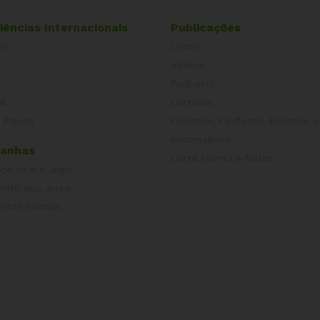
iências Internacionais
Publicações
or
Livros
a
Vídeos
Podcasts
al
Cartilhas
 Países
Folhetos, Panfletos, Boletins e
Informativos
anhas
Carta Aberta e Notas
 de Virar o Jogo
imite dos Juros
eitos Sociais