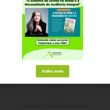
Equador
Europa
Grécia
Portugal
Outros Países
Campanhas
É hora de Virar o Jogo
Pelo Limite dos Juros
Por Direitos Sociais
Saiba mais
Publicações
Livros
Vídeos
Podcasts
Cartilhas
Folhetos, Panfletos, Boletins e Informativos