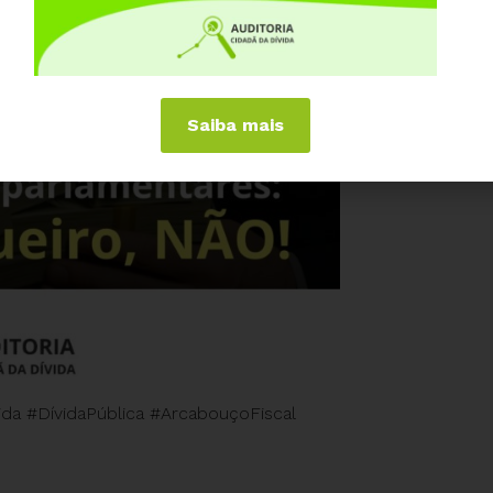
Saiba mais
da #DívidaPública #ArcabouçoFiscal