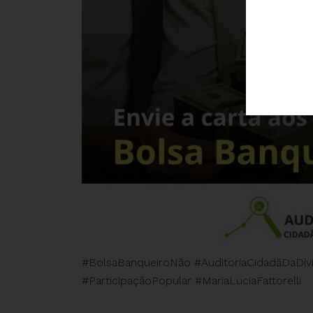
#BolsaBanqueiroNão #AuditoriaCidadãDaDívi
#ParticipaçãoPopular #MariaLuciaFattorelli