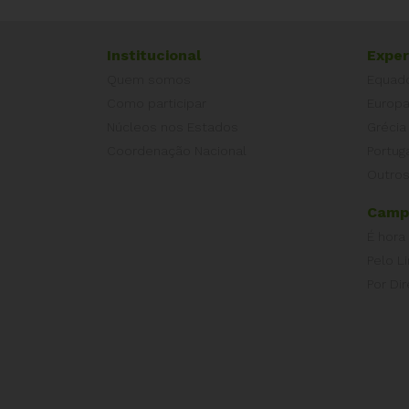
Institucional
Exper
Quem somos
Equad
Como participar
Europ
Núcleos nos Estados
Grécia
Coordenação Nacional
Portug
Outros
Camp
É hora
Pelo L
Por Dir