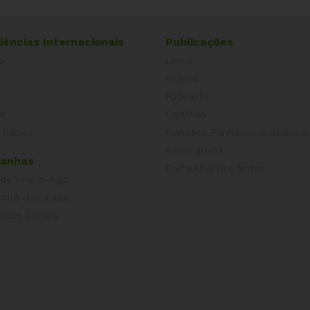
iências Internacionais
Publicações
or
Livros
a
Vídeos
Podcasts
al
Cartilhas
 Países
Folhetos, Panfletos, Boletins e
Informativos
anhas
Carta Aberta e Notas
 de Virar o Jogo
imite dos Juros
eitos Sociais