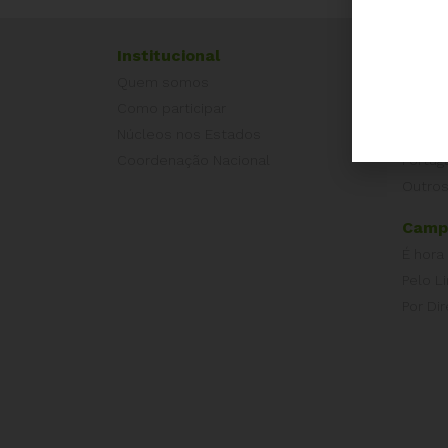
Institucional
Exper
Quem somos
Equad
Como participar
Europ
Núcleos nos Estados
Grécia
Coordenação Nacional
Portug
Outros
Camp
É hora
Pelo L
Por Dir