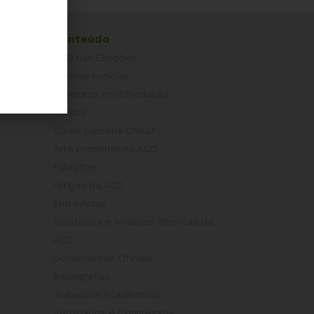
Conteúdo
ACD nas Eleições
Últimas notícias
Concurso Post/Redação
Cursos
Curso parceria CNASP
Arte presente na ACD
Palestras
Artigos da ACD
Entrevistas
Relatórios e Análises Técnicas da
ACD
Documentos Oficiais
Bibliografias
Trabalhos Acadêmicos
Seminários e Congressos