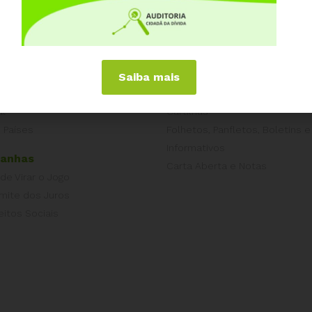
iências Internacionais
Publicações
or
Livros
a
Vídeos
Saiba mais
Podcasts
al
Cartilhas
 Países
Folhetos, Panfletos, Boletins e
Informativos
anhas
Carta Aberta e Notas
 de Virar o Jogo
imite dos Juros
eitos Sociais