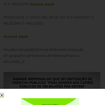
PLP 459/2017!
Acesse aqui!
PRESSIONE O NOVO RELATOR DO PLP 459/2017 A
REJEITAR O PROJETO!
Acesse aqui!
#AuditoriaCidadãDaDívida #NãoÀSecuritização
#TransparênciaFinanceira #InteressePúblico
#PLP459_17