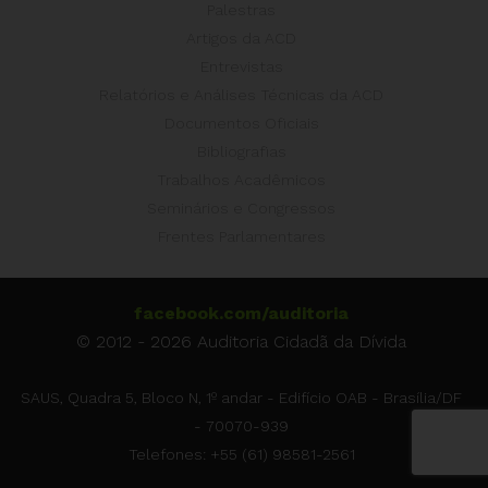
Palestras
Artigos da ACD
Entrevistas
Relatórios e Análises Técnicas da ACD
Documentos Oficiais
Bibliografias
Trabalhos Acadêmicos
Seminários e Congressos
Frentes Parlamentares
facebook.com/auditoria
© 2012 - 2026 Auditoria Cidadã da Dívida
SAUS, Quadra 5, Bloco N, 1º andar - Edifício OAB - Brasília/DF
- 70070-939
Telefones: +55 (61) 98581-2561