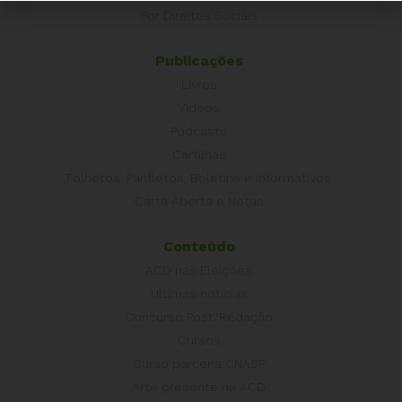
Por Direitos Sociais
Publicações
Livros
Vídeos
Podcasts
Cartilhas
Folhetos, Panfletos, Boletins e Informativos
Carta Aberta e Notas
Conteúdo
ACD nas Eleições
Últimas notícias
Concurso Post/Redação
Cursos
Curso parceria CNASP
Arte presente na ACD