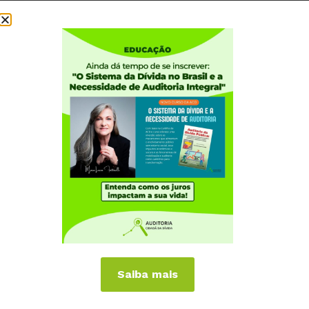
Institucional
Quem somos
Como participar
Núcleos nos Estados
Coordenação Nacional
Experiências Internacionais
Equador
Europa
Grécia
Portugal
Outros Países
Campanhas
Saiba mais
É hora de Virar o Jogo
Pelo Limite dos Juros