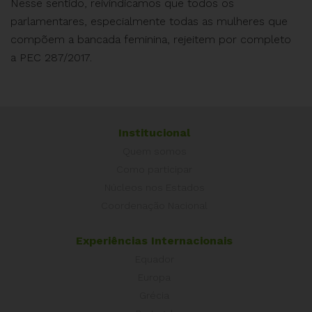
Nesse sentido, reivindicamos que todos os
parlamentares, especialmente todas as mulheres que
compõem a bancada feminina, rejeitem por completo
a PEC 287/2017.
Institucional
Quem somos
Como participar
Núcleos nos Estados
Coordenação Nacional
Experiências Internacionais
Equador
Europa
Grécia