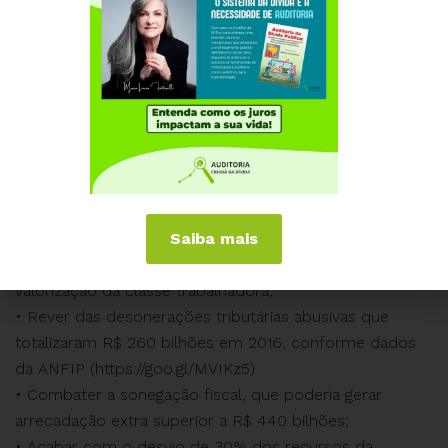
Constituição Federal. Adicionalmente, a PEC 287/2016
tem o objetivo de aumentar o volume de negócios do
setor financeiro, com os planos de previdência privada,
que não oferecem garantia alguma à classe
trabalhadora; dão prejuízo, quebram e desaparecem.
O mesmo governo que fabrica o falacioso déficit e joga
a culpa nos idosos deveria dedicar-se a enfrentar o
que de fato causa problema aos cofres da Seguridade
Social, ou seja:
Saiba mais
• Implementar políticas de geração de emprego e
valorização da classe trabalhadora;
• Rever das desonerações tributárias abusivas que
totalizaram R$ 260 bilhões em 2016, conforme dados
da ANFIP (https://goo.gl/MVIKz5)
• Combater a sonegação fiscal, que poderia gerar
arrecadação extra superior a R$ 440 bilhões;
• Acabar com o desvio de 30% dos recursos da