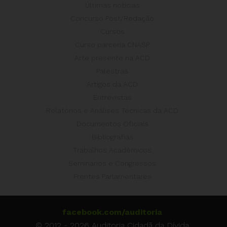
Últimas notícias
Concurso Post/Redação
Cursos
Curso parceria CNASP
Arte presente na ACD
Palestras
Artigos da ACD
Entrevistas
Relatórios e Análises Técnicas da ACD
Documentos Oficiais
Bibliografias
Trabalhos Acadêmicos
Seminários e Congressos
Frentes Parlamentares
facebook.com/auditoria
© 2012 - 2026 Auditoria Cidadã da Dívida