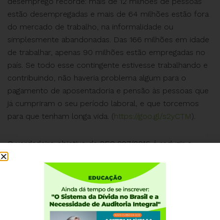
desemprego recorde: mais de 12 milhões de pessoas
estão desempregadas e mais de 64 milhões estão fora
do mercado de trabalho, na informalidade ou
simplesmente abandonadas. Das 166 milhões em idade
de trabalhar, apenas 90 milhões estão empregadas no
país. Se todo esse contingente estivesse trabalhando e
contribuindo, não haveria problema algum para o
pagamento de aposentadoria e pensão às pessoas que
já cumpriram o seu período laboral, e que torcemos
para que tenham longa vida. (
https://goo.gl/s2yCTM
).
O verdadeiro objetivo da PEC 287/2016 é reduzir o
volume de recursos gastos com a Previdência Social
para que sobrem mais recursos ainda para o
pagamento dos juros da dívida pública, que consome
quase a metade do orçamento federal todo ano, e
nunca passou por uma auditoria, como determina a