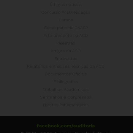
Últimas notícias
Concurso Post/Redação
Cursos
Curso parceria CNASP
Arte presente na ACD
Palestras
Artigos da ACD
Entrevistas
Relatórios e Análises Técnicas da ACD
Documentos Oficiais
Bibliografias
Trabalhos Acadêmicos
Seminários e Congressos
Frentes Parlamentares
facebook.com/auditoria