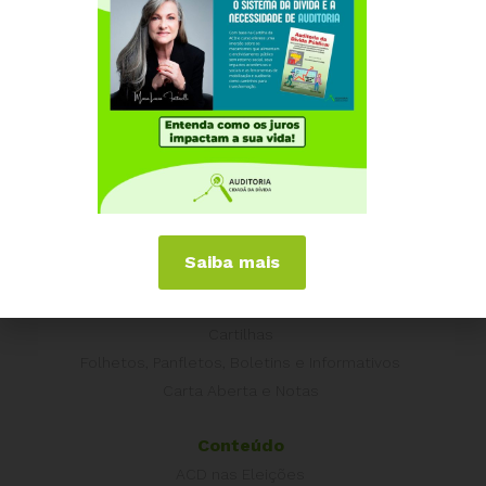
Portugal
Outros Países
Campanhas
É hora de Virar o Jogo
Pelo Limite dos Juros
Por Direitos Sociais
Publicações
Livros
Saiba mais
Vídeos
Podcasts
Cartilhas
Folhetos, Panfletos, Boletins e Informativos
Carta Aberta e Notas
Conteúdo
ACD nas Eleições