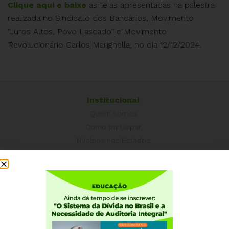
Clique aqui e baixe
as telas apresentadas na palestra
realizada no Sindicato dos Bancários, Movimento
“Juros Altos, Povo Lascado” e Movimento
Revolucionário Carlos Marighella, no dia 12/12/2024.
Institucional
Quem somos
Como participar
Núcleos nos Estados
Coordenação Nacional
Experiências Internacionais
Equador
Europa
Grécia