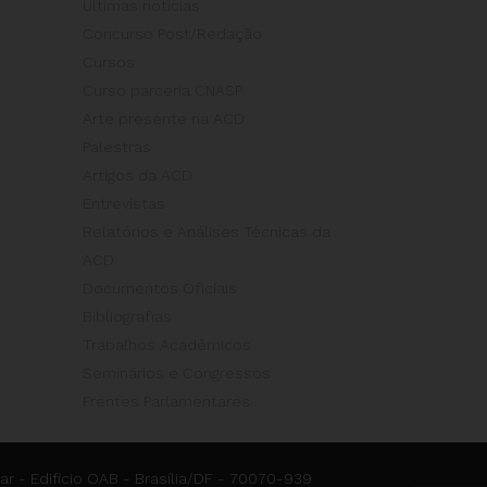
Últimas notícias
Concurso Post/Redação
Cursos
Curso parceria CNASP
Arte presente na ACD
Palestras
Artigos da ACD
Entrevistas
Relatórios e Análises Técnicas da
ACD
Documentos Oficiais
Bibliografias
Trabalhos Acadêmicos
Seminários e Congressos
Frentes Parlamentares
ar - Edifício OAB - Brasília/DF - 70070-939