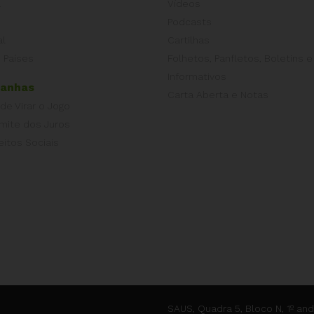
a
Vídeos
Podcasts
al
Cartilhas
 Países
Folhetos, Panfletos, Boletins e
Informativos
anhas
Carta Aberta e Notas
 de Virar o Jogo
imite dos Juros
eitos Sociais
SAUS, Quadra 5, Bloco N, 1º and