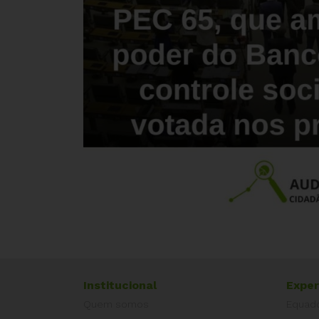
Institucional
Exper
Quem somos
Equad