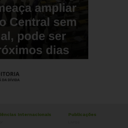
iências Internacionais
Publicações
or
Livros