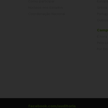
Como participar
Europ
Núcleos nos Estados
Grécia
Coordenação Nacional
Portug
Outros
Camp
É hora
Pelo L
Por Dir
facebook.com/auditoria