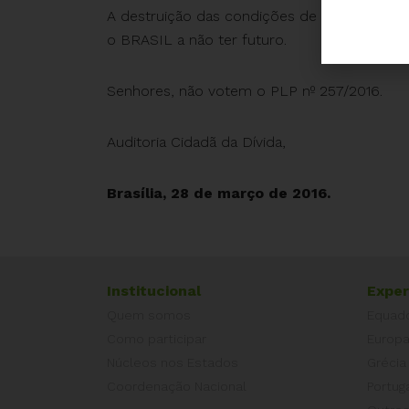
A destruição das condições de prestação de 
o BRASIL a não ter futuro.
Senhores, não votem o PLP nº 257/2016.
Auditoria Cidadã da Dívida,
Brasília, 28 de março de 2016.
Institucional
Exper
Quem somos
Equad
Como participar
Europ
Núcleos nos Estados
Grécia
Coordenação Nacional
Portug