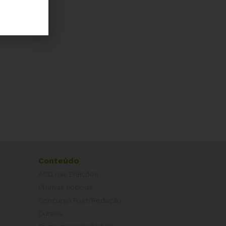
Conteúdo
ACD nas Eleições
Últimas notícias
Concurso Post/Redação
Cursos