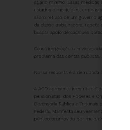
salário mínimo. Essas medidas oportunistas
estados e municípios, em busca de sustentaçã
são o retrato de um governo agonizante e
da classe trabalhadora, repete os mesmos e
buscar apoio de caciques partidários e virar
Causa indignação o envio açodado ao Congre
problema das contas públicas, a saber, a dívi
Nossa resposta é a derrubada do veto da Pre
A ACD apresenta irrestrita solidariedade aos
pensionistas, dos Poderes e Órgãos do Executi
Defensoria Pública e Tribunais de Contas, das
Federal. Manifesta seu veemente repúdio ao 
público promovido por meio do PLP nº 257/