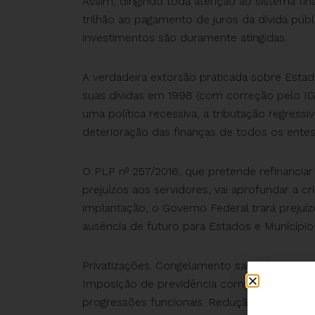
Assim, dirigindo toda atenção ao sistema fi
trilhão ao pagamento de juros da dívida públi
investimentos são duramente atingidas.
A verdadeira extorsão praticada sobre Estad
suas dívidas em 1998 (com correção pelo IGP
uma política recessiva, a tributação regressi
deterioração das finanças de todos os ente
O PLP nº 257/2016, que pretende refinancia
prejuízos aos servidores, vai aprofundar a 
implantação, o Governo Federal trará prejuí
ausência de futuro para Estados e Município
Privatizações. Congelamento salarial. Suspe
Imposição de previdência complementar. Ele
progressões funcionais. Redução de indeniz