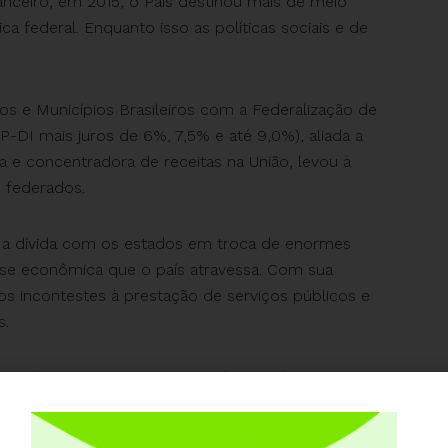
nanceiro, em 2015, o País destinou mais de meio
ca federal. Enquanto isso as políticas sociais e de
os e Municípios Brasileiros com a Federalização de
-DI mais juros de 6%, 7,5% e até 9,0%), aliada a
va e concentradora de receitas na União, levou à
s federados.
r a dívida com os estados em troca de enormes
crise econômica que o país atravessa. Com sua
zos incontestes à prestação de serviços públicos e
s.
nsão de concursos. Demissão de servidores.
vação da contribuição previdenciária. Limitação de
ações. Suspensão da política de aumento real do