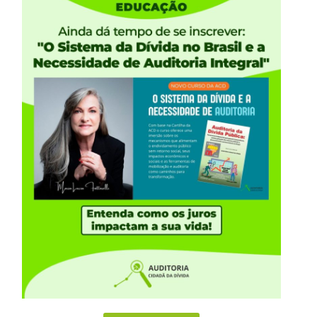
, negociadas (ou impostas) pelo governo federal com
o política – apesar do rótulo de “ajuste fiscal” –,
 desnorteado que, no momento em que mais precisa
rros do passado: afagar o mercado financeiro,
 as costas aos movimentos sociais.
sso, o fato de o Projeto não enfrentar o maior
da interna e os elevados juros praticados no Brasil.
sidente Dilma à Auditoria da Dívida Pública.
 servidores públicos ativos, aposentados e seus
vo, Legislativo e Judiciário, Ministério Público,
 esferas Federal, Estadual, Municipal e do Distrito
violento ataque contra os trabalhadores do setor
2016.