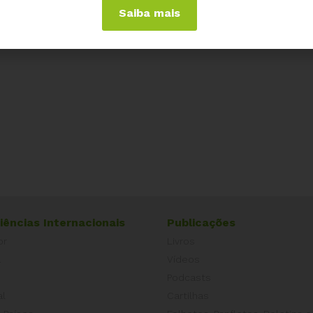
serviço, pelo Estado, ao povo Brasileiro, condenará
Saiba mais
iências Internacionais
Publicações
or
Livros
a
Vídeos
Podcasts
al
Cartilhas