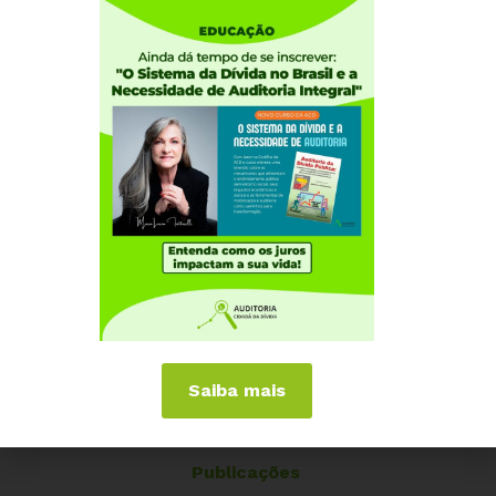
Como participar
Núcleos nos Estados
Coordenação Nacional
Experiências Internacionais
Equador
Europa
Grécia
Portugal
Outros Países
Campanhas
É hora de Virar o Jogo
Pelo Limite dos Juros
Saiba mais
Por Direitos Sociais
Publicações