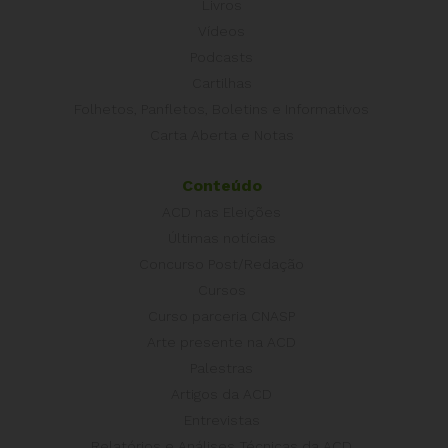
Livros
Vídeos
Podcasts
Cartilhas
Folhetos, Panfletos, Boletins e Informativos
Carta Aberta e Notas
Conteúdo
ACD nas Eleições
Últimas notícias
Concurso Post/Redação
Cursos
Curso parceria CNASP
Arte presente na ACD
Palestras
Artigos da ACD
Entrevistas
Relatórios e Análises Técnicas da ACD