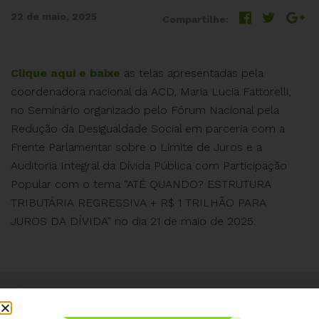
22 de maio, 2025
Compartilhe:
Clique aqui e baixe
as telas apresentadas pela
coordenadora nacional da ACD, Maria Lucia Fattorelli,
no Seminário organizado pelo Fórum Nacional pela
Redução da Desigualdade Social em parceria com a
Frente Parlamentar sobre o Limite de Juros e a
Auditoria Integral da Dívida Pública com Participação
Popular com o tema “ATÉ QUANDO? ESTRUTURA
TRIBUTÁRIA REGRESSIVA + R$ 1 TRILHÃO PARA
JUROS DA DÍVIDA” no dia 21 de maio de 2025.
Institucional
Quem somos