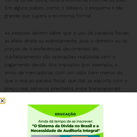
Em alguns países, como o México, o esquema é tão
grande que supera a economia formal.
As pessoas devem saber que o uso de paraísos fiscais
as afeta direta ou indiretamente, pois o dinheiro ou os
preços de transferências decorrentes do
subfaturamento são operações realizadas sem o
pagamento devido dos impostos (por exemplo, o
envio de mercadorias com um valor bem menor do
que o real ao paraíso fiscal, que dali as exporta com o
preço real; serviços prestados entre transnacionais
operam da mesma forma: cobram um valor menor no
Brasil e a diferença é depositada em um paraíso fiscal).
Todos devem ter consciência de que o pagamento do
imposto justo faz parte da luta social, pois é com ele
que financiamos a educação, saúde , transporte e
todos os diretos sociais.