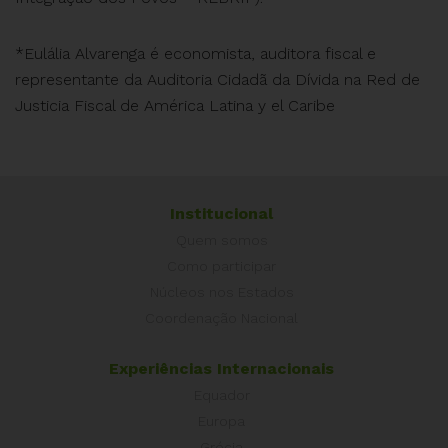
*Eulália Alvarenga é economista, auditora fiscal e
representante da Auditoria Cidadã da Dívida na Red de
Justicia Fiscal de América Latina y el Caribe
Institucional
Quem somos
Como participar
Núcleos nos Estados
Coordenação Nacional
Experiências Internacionais
Equador
Europa
Grécia