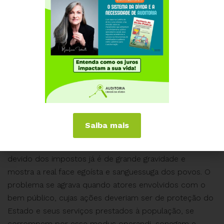
Quando se fala em pagamento justo, a proposta vai
além do simples pagamento de impostos. Pressupõe-
se uma base tributária que proporcione a
implementação políticas públicas que assegurem os
direitos das pessoas e reverter as desigualdades
sociais.
Os “Panama Papers” escancaram a “ponta do iceberg”
Saiba mais
dos esquemas espúrios entre poder público e meio
empresarial. O mundo empresarial burlar o pagamento
devido dos impostos já é de grande gravidade e
mostra a real face egoísta e sanguessuga dos povos. O
problema se agrava quando atores envolvidos com o
bem público, cujas ações deveriam ser de proteção do
Estado e seus serviços prestados à população, se
corrompem por esse modus operandi, sonegam e