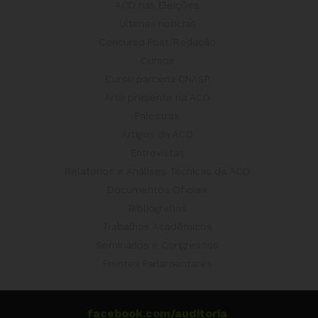
ACD nas Eleições
Últimas notícias
Concurso Post/Redação
Cursos
Curso parceria CNASP
Arte presente na ACD
Palestras
Artigos da ACD
Entrevistas
Relatórios e Análises Técnicas da ACD
Documentos Oficiais
Bibliografias
Trabalhos Acadêmicos
Seminários e Congressos
Frentes Parlamentares
facebook.com/auditoria