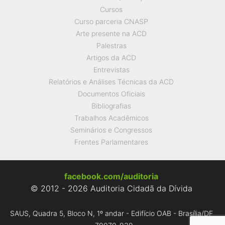
Cursos
Curso parceria CNASP
Arte presente na ACD
Palestras
Artigos da ACD
Entrevistas
Relatórios e Análises Técnicas da ACD
Documentos Oficiais
Bibliografias
Trabalhos Acadêmicos
Seminários e Congressos
Frentes Parlamentares
facebook.com/auditoria
© 2012 - 2026 Auditoria Cidadã da Dívida
SAUS, Quadra 5, Bloco N, 1º andar - Edifício OAB - Brasília/DF