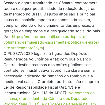
Senado e agora tramitando na Câmara, compromete
toda e qualquer possibilidade de redução dos juros
de mercado no Brasil. Os juros altos são a principal
causa da inanição imposta à economia brasileira,
comprometendo o funcionamento das empresas, a
geração de empregos e a desigualdade social do país
(Ver
https://monitormercantil.com.
br/deposito-
voluntario-
remunerado-sacramenta-
politica-de-juros-
altos#
sdendnote3sym
).
O PL 3877/2020 legaliza a figura dos Depósitos
Remunerados Voluntários e faz com que o Banco
Central destine recursos dos cofres públicos sem
controle, sem justificativa econômica clara e sem a
necessária indicação do tamanho do rombo que a
medida vai causar. O projeto, portanto, não cumpre a
Lei de Responsabilidade Fiscal (Art. 17) e é
inconstitucional (Art. 113 do ADCT).
No começo da
semana, o presidente da Câmara dos Deputados,
Rodrigo Maia (DEM), e os líderes da Casa já haviam