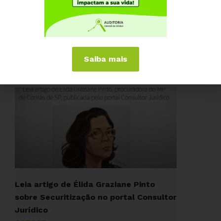
Securitização: artifício contábil para
maquiar a contratação de dívida
pública
Saiba mais
ACESSE »
Leia artigo de Élida Graziane Pinto
sobre Securitização no portal Consultor
Jurídico