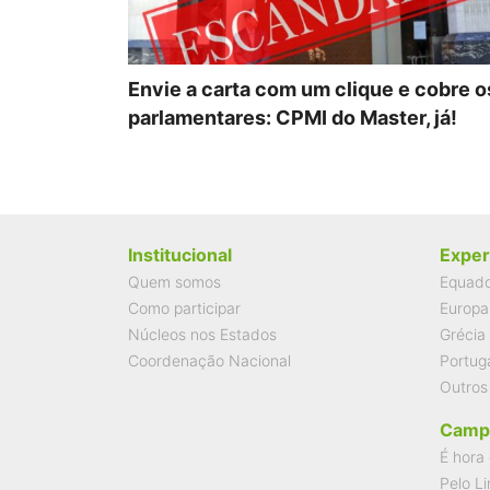
Envie a carta com um clique e cobre o
parlamentares: CPMI do Master, já!
Institucional
Exper
Quem somos
Equad
Como participar
Europa
Núcleos nos Estados
Grécia
Coordenação Nacional
Portug
Outros
Camp
É hora 
Pelo Li