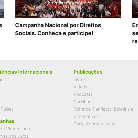
s
Campanha Nacional por Direitos
En
Sociais. Conheça e participe!
se
re
iências Internacionais
Publicações
or
Livros
Vídeos
Podcasts
al
Cartilhas
 Países
Folhetos, Panfletos, Boletins e
Informativos
anhas
Carta Aberta e Notas
de Virar o Jogo
mite dos Juros