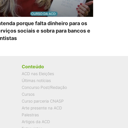
tenda porque falta dinheiro para os
rviços sociais e sobra para bancos e
ntistas
Conteúdo
ACD nas Eleições
Últimas notícias
Concurso Post/Redação
Cursos
Curso parceria CNASP
Arte presente na ACD
Palestras
Artigos da ACD