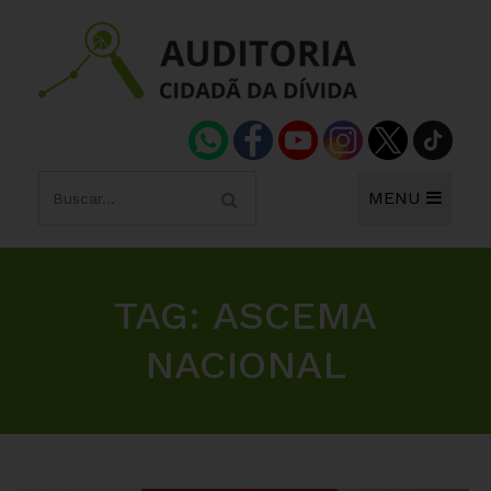
MENU
TAG:
ASCEMA
NACIONAL