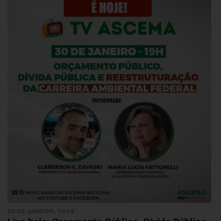
30 DE JANEIRO, 2024