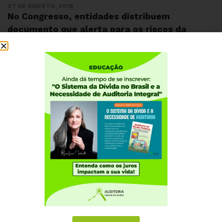
07 DE AGOSTO, 2018
No Congresso, entidades distribuem
documento que alerta para os riscos da
aprovação dos projetos PL 9248, PLP 459 e
PLC 078
Institucional
Quem somos
Como participar
Núcleos nos Estados
Coordenação Nacional
Experiências Internacionais
Equador
Europa
Grécia
Portugal