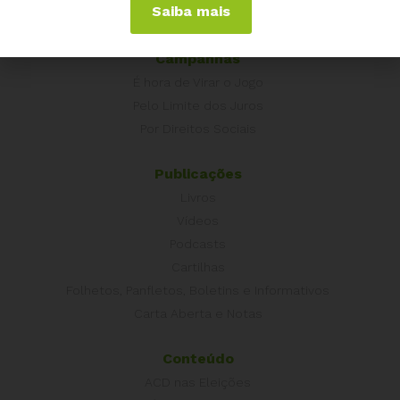
Saiba mais
Outros Países
Campanhas
É hora de Virar o Jogo
Pelo Limite dos Juros
Por Direitos Sociais
Publicações
Livros
Vídeos
Podcasts
Cartilhas
Folhetos, Panfletos, Boletins e Informativos
Carta Aberta e Notas
Conteúdo
ACD nas Eleições