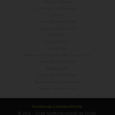
Últimas notícias
Concurso Post/Redação
Cursos
Curso parceria CNASP
Arte presente na ACD
Palestras
Artigos da ACD
Entrevistas
Relatórios e Análises Técnicas da ACD
Documentos Oficiais
Bibliografias
Trabalhos Acadêmicos
Seminários e Congressos
Frentes Parlamentares
facebook.com/auditoria
© 2012 - 2026 Auditoria Cidadã da Dívida