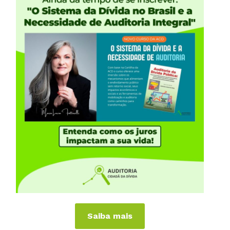
iências Internacionais
Publicações
or
Livros
a
Vídeos
Podcasts
al
Cartilhas
 Países
Folhetos, Panfletos, Boletins e
Informativos
anhas
Carta Aberta e Notas
Saiba mais
 de Virar o Jogo