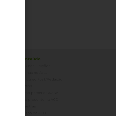
Conteúdo
ACD nas Eleições
Últimas notícias
Concurso Post/Redação
Cursos
Curso parceria CNASP
Arte presente na ACD
Palestras
Artigos da ACD