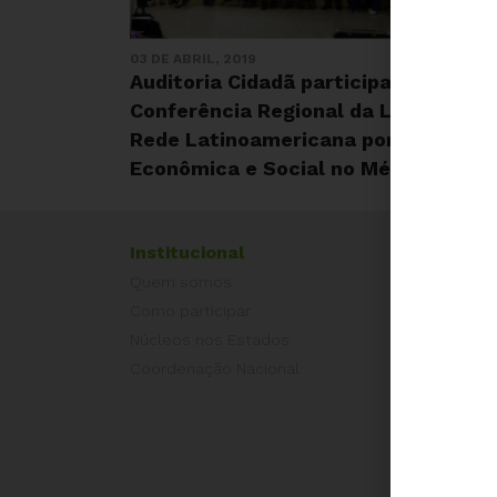
03 DE ABRIL, 2019
Auditoria Cidadã participa da III
Conferência Regional da Latindadd
Rede Latinoamericana por Justiça
Econômica e Social no México
Institucional
Exper
Quem somos
Equad
Como participar
Europ
Núcleos nos Estados
Grécia
Coordenação Nacional
Portug
Outros
Camp
É hora