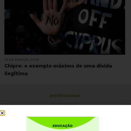
21 DE MARÇO, 2013
Chipre: o exemplo máximo de uma dívida
ilegítima
Institucional
Quem somos
Como participar
Núcleos nos Estados
Coordenação Nacional