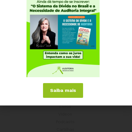
Experiências Internacionais
Equador
Europa
Grécia
Portugal
Outros Países
Campanhas
É hora de Virar o Jogo
Pelo Limite dos Juros
Por Direitos Sociais
Saiba mais
Publicações
Livros
Vídeos
Podcasts
Cartilhas