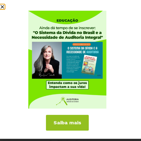
Institucional
Quem somos
Como participar
Núcleos nos Estados
Coordenação Nacional
Experiências Internacionais
Equador
Europa
Grécia
Portugal
Outros Países
Campanhas
Saiba mais
É hora de Virar o Jogo
Pelo Limite dos Juros