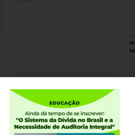
19
Au
f