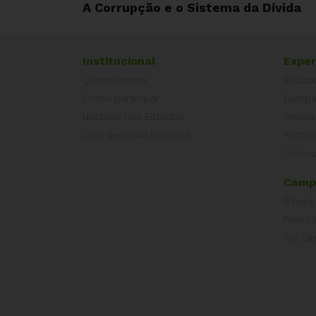
A Corrupção e o Sistema da Dívida
Institucional
Exper
Quem somos
Equad
Como participar
Europ
Núcleos nos Estados
Grécia
Coordenação Nacional
Portug
Outros
Camp
É hora
Pelo L
Por Dir