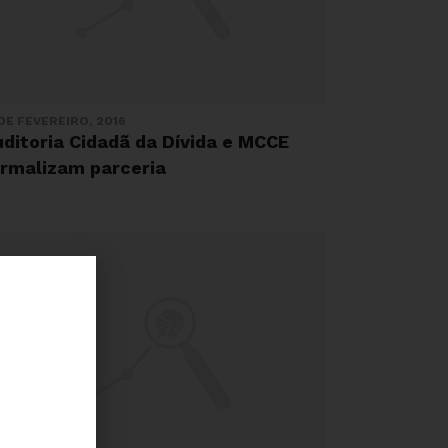
 DE FEVEREIRO, 2016
ditoria Cidadã da Dívida e MCCE
ormalizam parceria