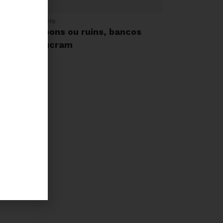
 DE AGOSTO, 2015
m tempos bons ou ruins, bancos
asileiros lucram