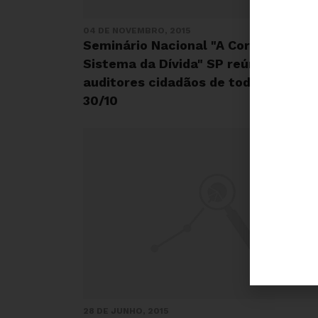
04 DE NOVEMBRO, 2015
Seminário Nacional "A Corrupção e o
Sistema da Dívida" SP reúne
auditores cidadãos de todo o país –
30/10
28 DE JUNHO, 2015