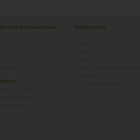
iências Internacionais
Publicações
or
Livros
a
Vídeos
Podcasts
al
Cartilhas
 Países
Folhetos, Panfletos, Boletins e
Informativos
anhas
Carta Aberta e Notas
 de Virar o Jogo
imite dos Juros
eitos Sociais