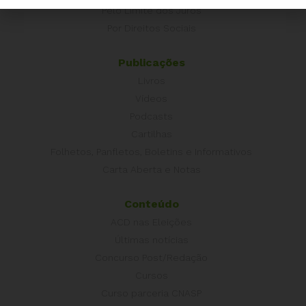
Pelo Limite dos Juros
Por Direitos Sociais
Publicações
Livros
Vídeos
Podcasts
Cartilhas
Folhetos, Panfletos, Boletins e Informativos
Carta Aberta e Notas
Conteúdo
ACD nas Eleições
Últimas notícias
Concurso Post/Redação
Cursos
Curso parceria CNASP