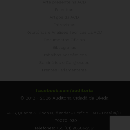
Arte presente na ACD
Palestras
Artigos da ACD
Entrevistas
Relatórios e Análises Técnicas da ACD
Documentos Oficiais
Bibliografias
Trabalhos Acadêmicos
Seminários e Congressos
Frentes Parlamentares
facebook.com/auditoria
© 2012 - 2026 Auditoria Cidadã da Dívida
SAUS, Quadra 5, Bloco N, 1º andar - Edifício OAB - Brasília/DF
- 70070-939
Telefones: +55 (61) 98581-2561