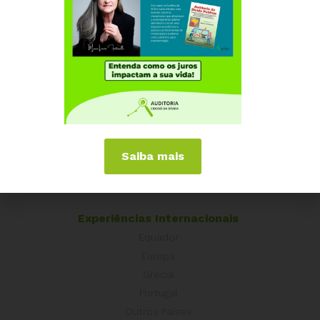
23 DE OUTUBRO, 2023
Estado de Minas usa dados da ACD e mostra
que a dívida de MG foi paga 3 vezes e mesmo
assim se multiplicou por 7
Institucional
Quem somos
Como participar
Saiba mais
Núcleos nos Estados
Coordenação Nacional
Experiências Internacionais
Equador
Europa
Grécia
Portugal
Outros Países