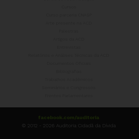
Cursos
Curso parceria CNASP
Arte presente na ACD
Palestras
Artigos da ACD
Entrevistas
Relatórios e Análises Técnicas da ACD
Documentos Oficiais
Bibliografias
Trabalhos Acadêmicos
Seminários e Congressos
Frentes Parlamentares
facebook.com/auditoria
© 2012 - 2026 Auditoria Cidadã da Dívida