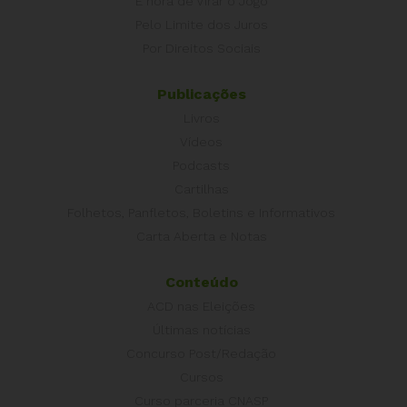
É hora de Virar o Jogo
Pelo Limite dos Juros
Por Direitos Sociais
Publicações
Livros
Vídeos
Podcasts
Cartilhas
Folhetos, Panfletos, Boletins e Informativos
Carta Aberta e Notas
Conteúdo
ACD nas Eleições
Últimas notícias
Concurso Post/Redação
Cursos
Curso parceria CNASP