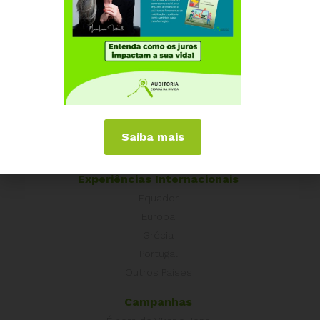
presidenciáveis
Institucional
Quem somos
Como participar
Núcleos nos Estados
Saiba mais
Coordenação Nacional
Experiências Internacionais
Equador
Europa
Grécia
Portugal
Outros Países
Campanhas