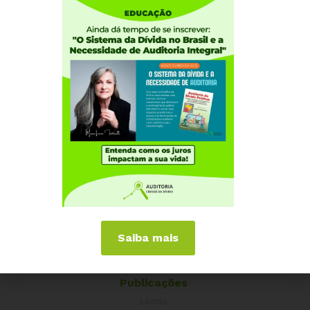
Como participar
Núcleos nos Estados
Coordenação Nacional
Experiências Internacionais
Equador
Europa
Grécia
Portugal
Outros Países
Campanhas
É hora de Virar o Jogo
Pelo Limite dos Juros
Saiba mais
Por Direitos Sociais
Publicações
Livros