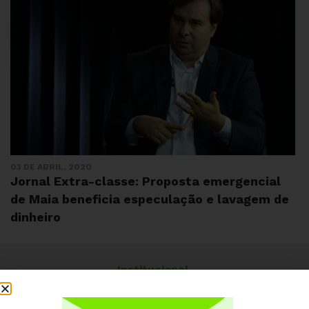
03 DE ABRIL, 2020
Jornal Extra-classe: Proposta emergencial
de Maia beneficia especulação e lavagem de
dinheiro
Institucional
Quem somos
Como participar