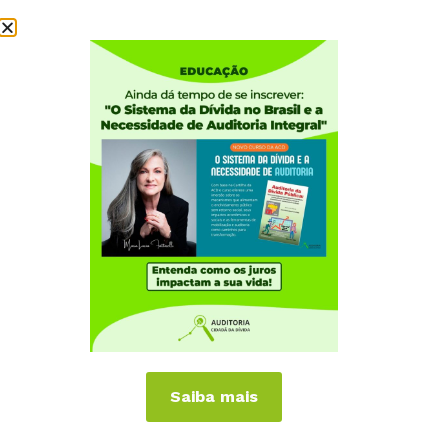
Institucional
Quem somos
Como participar
Núcleos nos Estados
Coordenação Nacional
Experiências Internacionais
Equador
Europa
Grécia
Portugal
Outros Países
Campanhas
Saiba mais
É hora de Virar o Jogo
Pelo Limite dos Juros