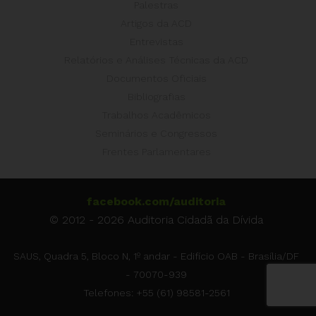
Palestras
Artigos da ACD
Entrevistas
Relatórios e Análises Técnicas da ACD
Documentos Oficiais
Bibliografias
Trabalhos Acadêmicos
Seminários e Congressos
Frentes Parlamentares
facebook.com/auditoria
© 2012 - 2026 Auditoria Cidadã da Dívida
SAUS, Quadra 5, Bloco N, 1º andar - Edifício OAB - Brasília/DF
- 70070-939
Telefones: +55 (61) 98581-2561