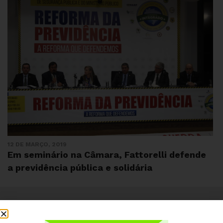
12 DE MARÇO, 2019
Em seminário na Câmara, Fattorelli defende
a previdência pública e solidária
Institucional
Quem somos