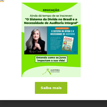
Quem somos
Como participar
Núcleos nos Estados
Coordenação Nacional
Experiências Internacionais
Equador
Europa
Grécia
Portugal
Outros Países
Campanhas
É hora de Virar o Jogo
Saiba mais
Pelo Limite dos Juros
Por Direitos Sociais