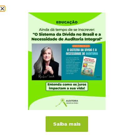
Institucional
Quem somos
Como participar
Núcleos nos Estados
Coordenação Nacional
Experiências Internacionais
Equador
Europa
Grécia
Portugal
Outros Países
Campanhas
Saiba mais
É hora de Virar o Jogo
Pelo Limite dos Juros