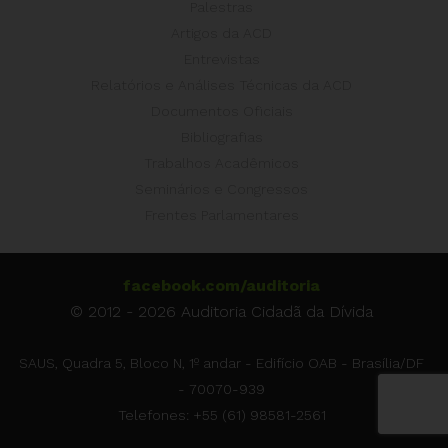
Palestras
Artigos da ACD
Entrevistas
Relatórios e Análises Técnicas da ACD
Documentos Oficiais
Bibliografias
Trabalhos Acadêmicos
Seminários e Congressos
Frentes Parlamentares
facebook.com/auditoria
© 2012 - 2026 Auditoria Cidadã da Dívida
SAUS, Quadra 5, Bloco N, 1º andar - Edifício OAB - Brasília/DF
- 70070-939
Telefones: +55 (61) 98581-2561