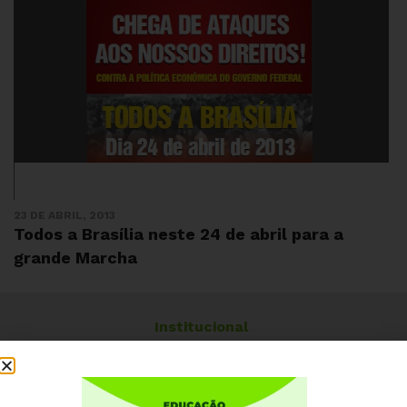
23 DE ABRIL, 2013
Todos a Brasília neste 24 de abril para a
grande Marcha
Institucional
Quem somos
Como participar
Núcleos nos Estados